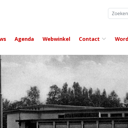
Zoeken
ws
Agenda
Webwinkel
Contact
Word 