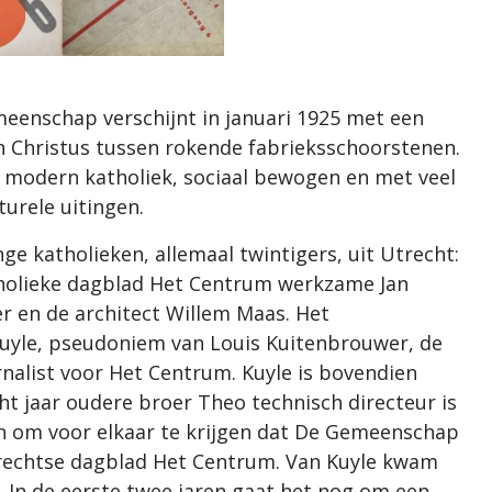
eenschap verschijnt in januari 1925 met een
n Christus tussen rokende fabrieksschoorstenen.
 modern katholiek, sociaal bewogen en met veel
urele uitingen.
ge katholieken, allemaal twintigers, uit Utrecht:
atholieke dagblad Het Centrum werkzame Jan
 en de architect Willem Maas. Het
 Kuyle, pseudoniem van Louis Kuitenbrouwer, de
rnalist voor Het Centrum. Kuyle is bovendien
t jaar oudere broer Theo technisch directeur is
n om voor elkaar te krijgen dat De Gemeenschap
rechtse dagblad Het Centrum. Van Kuyle kwam
. In de eerste twee jaren gaat het nog om een