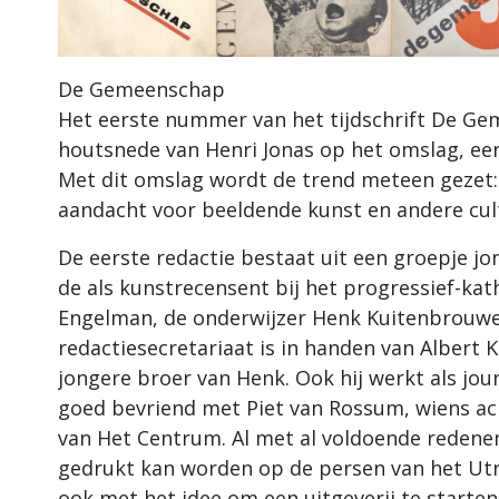
De Gemeenschap
Het eerste nummer van het tijdschrift De Gem
houtsnede van Henri Jonas op het omslag, ee
Met dit omslag wordt de trend meteen gezet:
aandacht voor beeldende kunst en andere cult
De eerste redactie bestaat uit een groepje jon
de als kunstrecensent bij het progressief-k
Engelman, de onderwijzer Henk Kuitenbrouwer
redactiesecretariaat is in handen van Albert
jongere broer van Henk. Ook hij werkt als jou
goed bevriend met Piet van Rossum, wiens ach
van Het Centrum. Al met al voldoende redene
gedrukt kan worden op de persen van het Ut
ook met het idee om een uitgeverij te starten