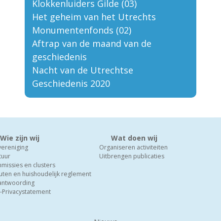
Klokkenluiders Gilde (03)
Het geheim van het Utrechts
Monumentenfonds (02)
Aftrap van de maand van de
geschiedenis
Nacht van de Utrechtse
Geschiedenis 2020
Wie zijn wij
Wat doen wij
vereniging
Organiseren activiteiten
tuur
Uitbrengen publicaties
missies en clusters
uten en huishoudelijk reglement
antwoording
-Privacystatement