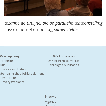
Rozanne de Bruijne, die de parallelle tentoonstelling
Tussen hemel en oorlog
samenstelde.
Wie zijn wij
Wat doen wij
vereniging
Organiseren activiteiten
tuur
Uitbrengen publicaties
missies en clusters
uten en huishoudelijk reglement
antwoording
-Privacystatement
Nieuws
Agenda