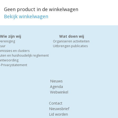
Geen product in de winkelwagen
Bekijk winkelwagen
Wie zijn wij
Wat doen wij
vereniging
Organiseren activiteiten
tuur
Uitbrengen publicaties
missies en clusters
uten en huishoudelijk reglement
antwoording
-Privacystatement
Nieuws
Agenda
Webwinkel
Contact
Nieuwsbrief
Lid worden