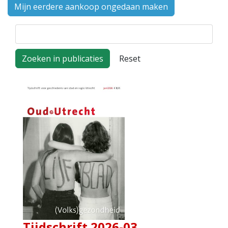
Mijn eerdere aankoop ongedaan maken
J2STORE_SEARCH
Tijdschrift 2026-03