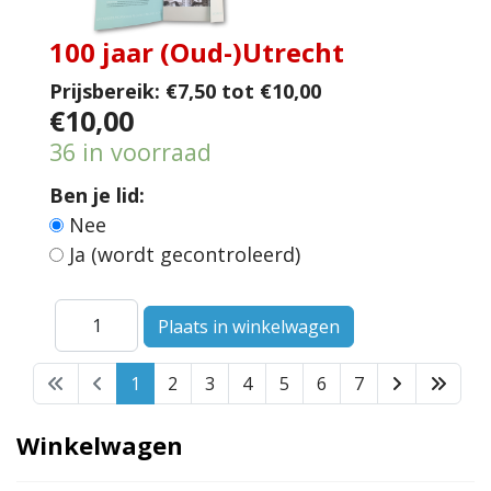
100 jaar (Oud-)Utrecht
Prijsbereik:
€7,50 tot €10,00
€10,00
36 in voorraad
Ben je lid:
Nee
Ja (wordt gecontroleerd)
1
2
3
4
5
6
7
Winkelwagen