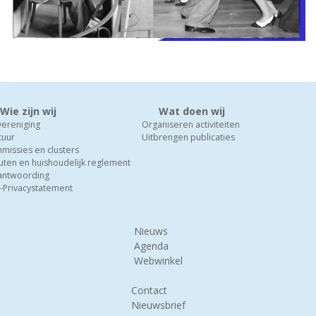
Wie zijn wij
Wat doen wij
vereniging
Organiseren activiteiten
tuur
Uitbrengen publicaties
missies en clusters
uten en huishoudelijk reglement
antwoording
-Privacystatement
Nieuws
Agenda
Webwinkel
Contact
Nieuwsbrief