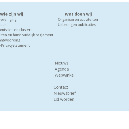
Wie zijn wij
Wat doen wij
vereniging
Organiseren activiteiten
tuur
Uitbrengen publicaties
missies en clusters
uten en huishoudelijk reglement
antwoording
-Privacystatement
Nieuws
Agenda
Webwinkel
Contact
Nieuwsbrief
Lid worden