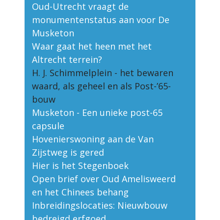
Oud-Utrecht vraagt de
monumentenstatus aan voor De
Musketon
Waar gaat het heen met het
Altrecht terrein?
H. J. Schimmelplein - het bewaren
waard, als geheel en als Post-’65-
bouw
Musketon - Een unieke post-65
capsule
Hovenierswoning aan de Van
Zijstweg is gered
Hier is het Stegenboek
Open brief over Oud Amelisweerd
en het Chinees behang
Inbreidingslocaties: Nieuwbouw
bedreigd erfgoed