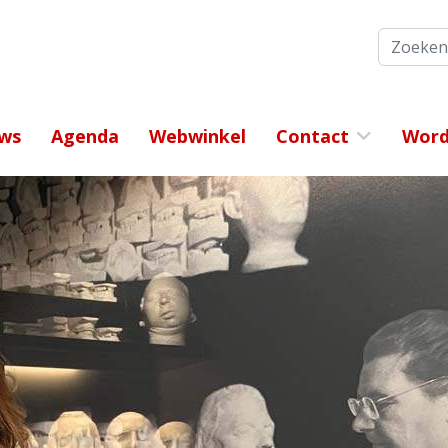
Zoeken
ws
Agenda
Webwinkel
Contact
Word 