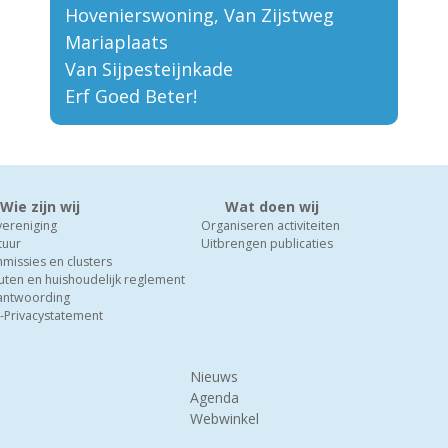
Hovenierswoning, Van Zijstweg
Mariaplaats
Van Sijpesteijnkade
Erf Goed Beter!
Wie zijn wij
Wat doen wij
vereniging
Organiseren activiteiten
tuur
Uitbrengen publicaties
missies en clusters
uten en huishoudelijk reglement
antwoording
-Privacystatement
Nieuws
Agenda
Webwinkel