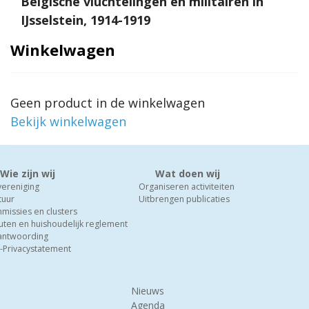
Belgische vluchtelingen en militairen in
IJsselstein, 1914-1919
Winkelwagen
Geen product in de winkelwagen
Bekijk winkelwagen
Wie zijn wij
Wat doen wij
vereniging
Organiseren activiteiten
tuur
Uitbrengen publicaties
missies en clusters
uten en huishoudelijk reglement
antwoording
-Privacystatement
Nieuws
Agenda