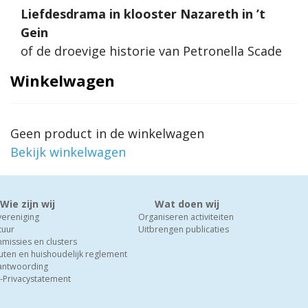
Liefdesdrama in klooster Nazareth in ’t
Gein
of de droevige historie van Petronella Scade
Winkelwagen
Geen product in de winkelwagen
Bekijk winkelwagen
Wie zijn wij
Wat doen wij
vereniging
Organiseren activiteiten
tuur
Uitbrengen publicaties
missies en clusters
uten en huishoudelijk reglement
antwoording
-Privacystatement