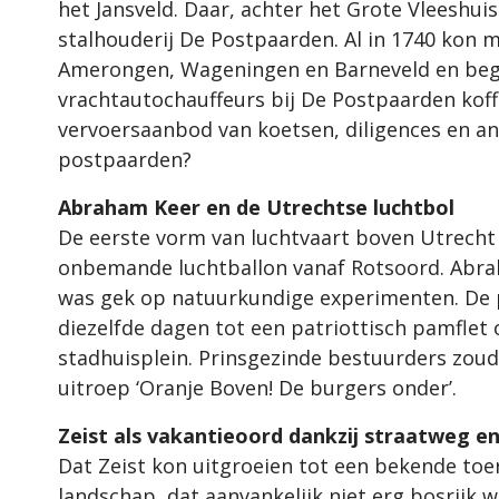
het Jansveld. Daar, achter het Grote Vleeshui
stalhouderij De Postpaarden. Al in 1740 kon 
Amerongen, Wageningen en Barneveld en beg
vrachtautochauffeurs bij De Postpaarden koffi
vervoersaanbod van koetsen, diligences en an
postpaarden?
Abraham Keer en de Utrechtse luchtbol
De eerste vorm van luchtvaart boven Utrecht 
onbemande luchtballon vanaf Rotsoord. Abra
was gek op natuurkundige experimenten. De p
diezelfde dagen tot een patriottisch pamflet o
stadhuisplein. Prinsgezinde bestuurders zou
uitroep ‘Oranje Boven! De burgers onder’.
Zeist als vakantieoord dankzij straatweg en
Dat Zeist kon uitgroeien tot een bekende toer
landschap, dat aanvankelijk niet erg bosrijk 