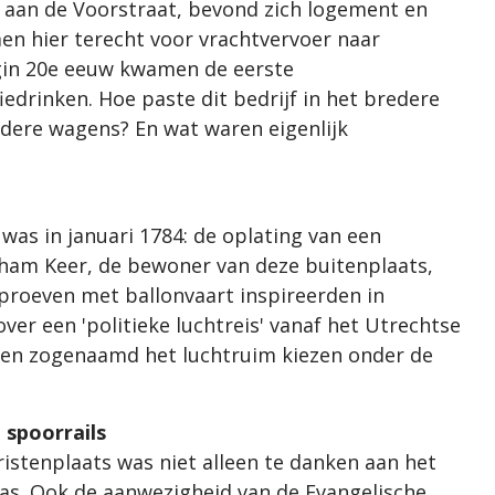
s aan de Voorstraat, bevond zich logement en
men hier terecht voor vrachtvervoer naar
in 20e eeuw kwamen de eerste
edrinken. Hoe paste dit bedrijf in het bredere
dere wagens? En wat waren eigenlijk
was in januari 1784: de oplating van een
ham Keer, de bewoner van deze buitenplaats,
roeven met ballonvaart inspireerden in
ver een 'politieke luchtreis' vanaf het Utrechtse
den zogenaamd het luchtruim kiezen onder de
 spoorrails
istenplaats was niet alleen te danken aan het
was. Ook de aanwezigheid van de Evangelische