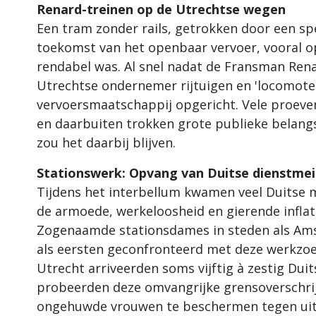
Renard-treinen op de Utrechtse wegen
Een tram zonder rails, getrokken door een sp
toekomst van het openbaar vervoer, vooral op
rendabel was. Al snel nadat de Fransman Ren
Utrechtse ondernemer rijtuigen en 'locomote
vervoersmaatschappij opgericht. Vele proeven
en daarbuiten trokken grote publieke belangst
zou het daarbij blijven.
Stationswerk: Opvang van Duitse dienstmei
Tijdens het interbellum kwamen veel Duitse 
de armoede, werkeloosheid en gierende inflati
Zogenaamde stationsdames in steden als Am
als eersten geconfronteerd met deze werkzoe
Utrecht arriveerden soms vijftig à zestig Duit
probeerden deze omvangrijke grensoverschrij
ongehuwde vrouwen te beschermen tegen uitb