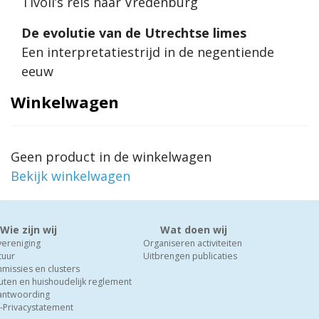
Tivoli’s reis naar Vredenburg
De evolutie van de Utrechtse limes
Een interpretatiestrijd in de negentiende
eeuw
Winkelwagen
Geen product in de winkelwagen
Bekijk winkelwagen
Wie zijn wij
Wat doen wij
vereniging
Organiseren activiteiten
tuur
Uitbrengen publicaties
missies en clusters
uten en huishoudelijk reglement
antwoording
-Privacystatement