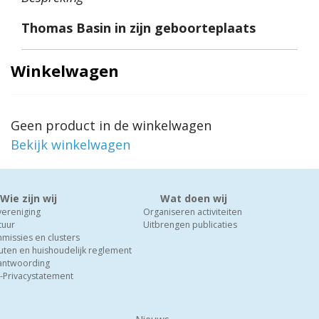
Thomas Basin in zijn geboorteplaats
Winkelwagen
Geen product in de winkelwagen
Bekijk winkelwagen
Wie zijn wij
Wat doen wij
vereniging
Organiseren activiteiten
tuur
Uitbrengen publicaties
missies en clusters
uten en huishoudelijk reglement
antwoording
-Privacystatement