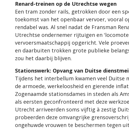
Renard-treinen op de Utrechtse wegen
Een tram zonder rails, getrokken door een sp
toekomst van het openbaar vervoer, vooral op
rendabel was. Al snel nadat de Fransman Ren
Utrechtse ondernemer rijtuigen en 'locomote
vervoersmaatschappij opgericht. Vele proeven
en daarbuiten trokken grote publieke belangst
zou het daarbij blijven.
Stationswerk: Opvang van Duitse dienstmei
Tijdens het interbellum kwamen veel Duitse 
de armoede, werkeloosheid en gierende inflati
Zogenaamde stationsdames in steden als Am
als eersten geconfronteerd met deze werkzoe
Utrecht arriveerden soms vijftig à zestig Duit
probeerden deze omvangrijke grensoverschrij
ongehuwde vrouwen te beschermen tegen uitb