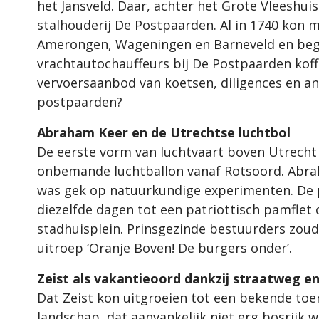
het Jansveld. Daar, achter het Grote Vleeshui
stalhouderij De Postpaarden. Al in 1740 kon 
Amerongen, Wageningen en Barneveld en beg
vrachtautochauffeurs bij De Postpaarden koffi
vervoersaanbod van koetsen, diligences en an
postpaarden?
Abraham Keer en de Utrechtse luchtbol
De eerste vorm van luchtvaart boven Utrecht 
onbemande luchtballon vanaf Rotsoord. Abra
was gek op natuurkundige experimenten. De p
diezelfde dagen tot een patriottisch pamflet o
stadhuisplein. Prinsgezinde bestuurders zou
uitroep ‘Oranje Boven! De burgers onder’.
Zeist als vakantieoord dankzij straatweg en
Dat Zeist kon uitgroeien tot een bekende toer
landschap, dat aanvankelijk niet erg bosrijk 