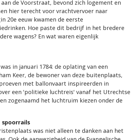
s aan de Voorstraat, bevond zich logement en
men hier terecht voor vrachtvervoer naar
in 20e eeuw kwamen de eerste
edrinken. Hoe paste dit bedrijf in het bredere
dere wagens? En wat waren eigenlijk
was in januari 1784: de oplating van een
ham Keer, de bewoner van deze buitenplaats,
roeven met ballonvaart inspireerden in
ver een 'politieke luchtreis' vanaf het Utrechtse
den zogenaamd het luchtruim kiezen onder de
 spoorrails
istenplaats was niet alleen te danken aan het
was. Ook de aanwezigheid van de Evangelische