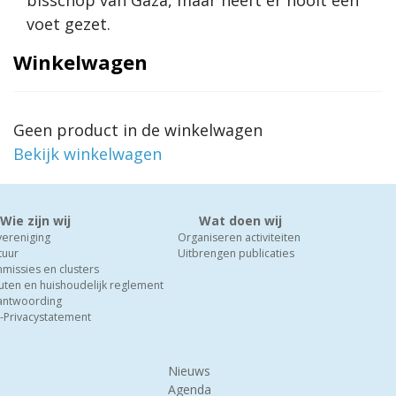
voet gezet.
Winkelwagen
Geen product in de winkelwagen
Bekijk winkelwagen
Wie zijn wij
Wat doen wij
vereniging
Organiseren activiteiten
tuur
Uitbrengen publicaties
missies en clusters
uten en huishoudelijk reglement
antwoording
-Privacystatement
Nieuws
Agenda