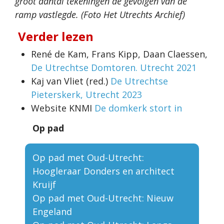
groot aantal tekeningen de gevolgen van de
ramp vastlegde. (Foto Het Utrechts Archief)
Verder lezen
René de Kam, Frans Kipp, Daan Claessen,
De Utrechtse Domtoren. Utrecht 2021
Kaj van Vliet (red.)
De Utrechtse
Pieterskerk, Utrecht 2023
Website KNMI
De domkerk stort in
Op pad
Op pad met Oud-Utrecht:
Hoogleraar Donders en architect
Kruijf
Op pad met Oud-Utrecht: Nieuw
Engeland