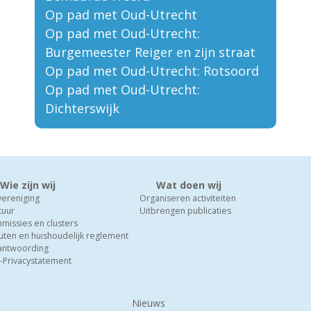
Op pad met Oud-Utrecht
Op pad met Oud-Utrecht:
Burgemeester Reiger en zijn straat
Op pad met Oud-Utrecht: Rotsoord
Op pad met Oud-Utrecht:
Dichterswijk
Wie zijn wij
Wat doen wij
vereniging
Organiseren activiteiten
tuur
Uitbrengen publicaties
missies en clusters
uten en huishoudelijk reglement
antwoording
-Privacystatement
Nieuws