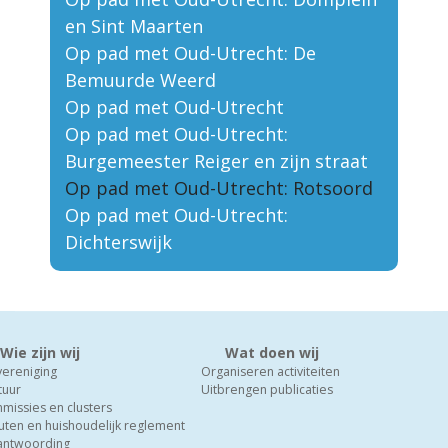
en Sint Maarten
Op pad met Oud-Utrecht: De
Bemuurde Weerd
Op pad met Oud-Utrecht
Op pad met Oud-Utrecht:
Burgemeester Reiger en zijn straat
Op pad met Oud-Utrecht: Rotsoord
Op pad met Oud-Utrecht:
Dichterswijk
Wie zijn wij
Wat doen wij
vereniging
Organiseren activiteiten
tuur
Uitbrengen publicaties
missies en clusters
uten en huishoudelijk reglement
antwoording