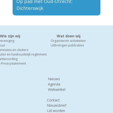
Op pad met Oud-Utrecht:
Dichterswijk
Wie zijn wij
Wat doen wij
vereniging
Organiseren activiteiten
tuur
Uitbrengen publicaties
missies en clusters
uten en huishoudelijk reglement
antwoording
-Privacystatement
Nieuws
Agenda
Webwinkel
Contact
Nieuwsbrief
Lid worden