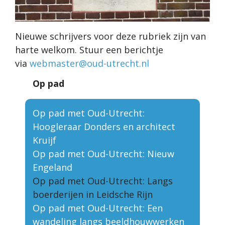
Nieuwe schrijvers voor deze rubriek zijn van
harte welkom. Stuur een berichtje
via
webmaster@oud-utrecht.nl
Op pad
Op pad met Oud-Utrecht:
Hoogleraar Donders en architect
Kruijf
Op pad met Oud-Utrecht: Nieuw
Engeland
Op pad met Oud-Utrecht: Langs
boerderijen in Leidsche Rijn
Op pad met Oud-Utrecht: Een
wandeling langs beeldhouwwerken