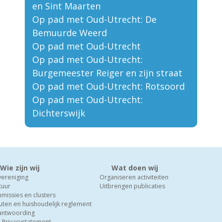
en Sint Maarten
Op pad met Oud-Utrecht: De
Bemuurde Weerd
Op pad met Oud-Utrecht
Op pad met Oud-Utrecht:
Burgemeester Reiger en zijn straat
Op pad met Oud-Utrecht: Rotsoord
Op pad met Oud-Utrecht:
Dichterswijk
Wie zijn wij
Wat doen wij
vereniging
Organiseren activiteiten
tuur
Uitbrengen publicaties
missies en clusters
uten en huishoudelijk reglement
antwoording
-Privacystatement