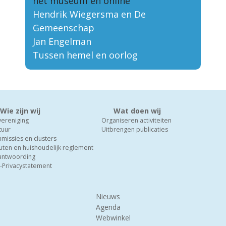
het museum en online
Hendrik Wiegersma en De
Gemeenschap
Jan Engelman
Tussen hemel en oorlog
Wie zijn wij
Wat doen wij
vereniging
Organiseren activiteiten
tuur
Uitbrengen publicaties
missies en clusters
uten en huishoudelijk reglement
antwoording
-Privacystatement
Nieuws
Agenda
Webwinkel