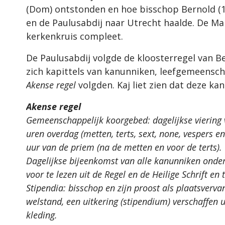
(Dom) ontstonden en hoe bisschop Bernold (10
en de Paulusabdij naar Utrecht haalde. De M
kerkenkruis compleet.
De Paulusabdij volgde de kloosterregel van 
zich kapittels van kanunniken, leefgemeensch
Akense regel
volgden. Kaj liet zien dat deze ka
Akense regel
Gemeenschappelijk koorgebed: dagelijkse viering v
uren overdag (metten, terts, sext, none, vespers e
uur van de priem (na de metten en voor de terts).
Dagelijkse bijeenkomst van alle kanunniken onder
voor te lezen uit de Regel en de Heilige Schrift e
Stipendia: bisschop en zijn proost als plaatsverva
welstand, een uitkering (stipendium) verschaffen u
kleding.