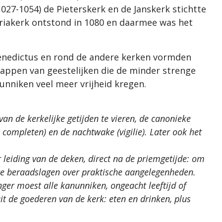
27-1054) de Pieterskerk en de Janskerk stichtte
ariakerk ontstond in 1080 en daarmee was het
Benedictus en rond de andere kerken vormden
appen van geestelijken die de minder strenge
nunniken veel meer vrijheid kregen.
an de kerkelijke getijden te vieren, de canonieke
n completen) en de nachtwake (vigilie). Later ook het
 leiding van de deken, direct na de priemgetijde: om
n te beraadslagen over praktische aangelegenheden.
nger moest alle kanunniken, ongeacht leeftijd of
it de goederen van de kerk: eten en drinken, plus