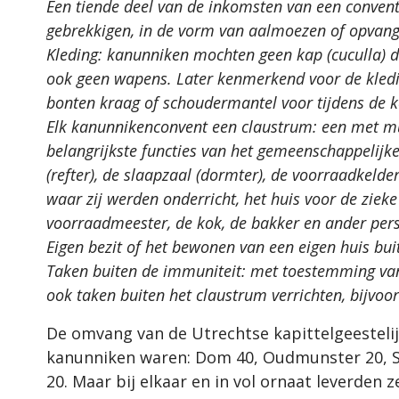
Een tiende deel van de inkomsten van een conve
gebrekkigen, in de vorm van aalmoezen of opvang 
Kleding: kanunniken mochten geen kap (cuculla
ook geen wapens. Later kenmerkend voor de kled
bonten kraag of schoudermantel voor tijdens de k
Elk kanunnikenconvent een claustrum: een met m
belangrijkste functies van het gemeenschappelijke
(refter), de slaapzaal (dormter), de voorraadkelde
waar zij werden onderricht, het huis voor de ziek
voorraadmeester, de kok, de bakker en ander per
Eigen bezit of het bewonen van een eigen huis bu
Taken buiten de immuniteit: met toestemming va
ook taken buiten het claustrum verrichten, bijvoor
De omvang van de Utrechtse kapittelgeestelij
kanunniken waren: Dom 40, Oudmunster 20, St. P
20. Maar bij elkaar en in vol ornaat leverden