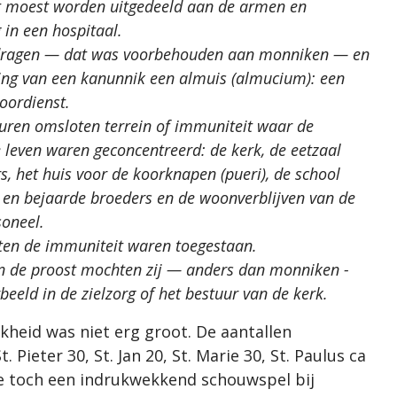
nt moest worden uitgedeeld aan de armen en
in een hospitaal.
) dragen — dat was voorbehouden aan monniken — en
ing van een kanunnik een almuis (almucium): een
oordienst.
uren omsloten terrein of immuniteit waar de
 leven waren geconcentreerd: de kerk, de eetzaal
rs, het huis voor de koorknapen (pueri), de school
e en bejaarde broeders en de woonverblijven van de
soneel.
iten de immuniteit waren toegestaan.
n de proost mochten zij — anders dan monniken -
beeld in de zielzorg of het bestuur van de kerk.
kheid was niet erg groot. De aantallen
ieter 30, St. Jan 20, St. Marie 30, St. Paulus ca
 ze toch een indrukwekkend schouwspel bij