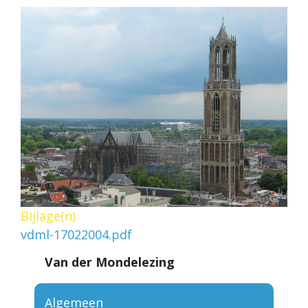
Bijlage(n)
vdml-17022004.pdf
Van der Mondelezing
Algemeen