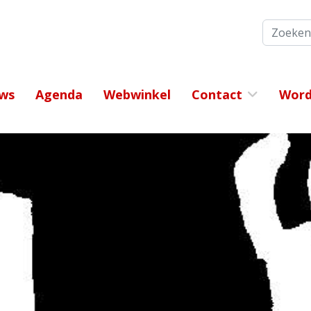
Zoeken
ws
Agenda
Webwinkel
Contact
Word 