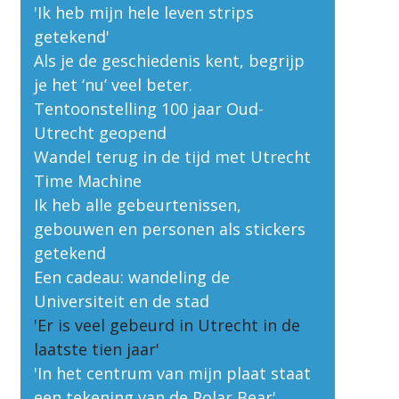
'Ik heb mijn hele leven strips
getekend'
Als je de geschiedenis kent, begrijp
je het ‘nu’ veel beter.
Tentoonstelling 100 jaar Oud-
Utrecht geopend
Wandel terug in de tijd met Utrecht
Time Machine
Ik heb alle gebeurtenissen,
gebouwen en personen als stickers
getekend
Een cadeau: wandeling de
Universiteit en de stad
'Er is veel gebeurd in Utrecht in de
laatste tien jaar'
'In het centrum van mijn plaat staat
een tekening van de Polar Bear'