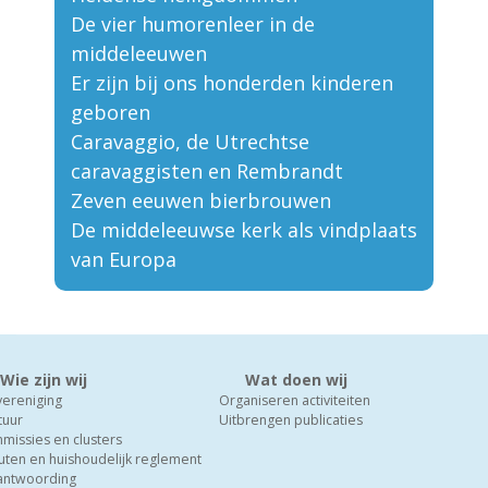
De vier humorenleer in de
middeleeuwen
Er zijn bij ons honderden kinderen
geboren
Caravaggio, de Utrechtse
caravaggisten en Rembrandt
Zeven eeuwen bierbrouwen
De middeleeuwse kerk als vindplaats
van Europa
Wie zijn wij
Wat doen wij
vereniging
Organiseren activiteiten
tuur
Uitbrengen publicaties
missies en clusters
uten en huishoudelijk reglement
antwoording