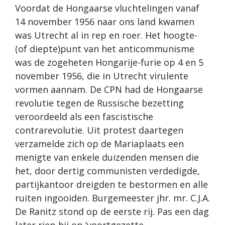
Voordat de Hongaarse vluchtelingen vanaf
14 november 1956 naar ons land kwamen
was Utrecht al in rep en roer. Het hoogte-
(of diepte)punt van het anticommunisme
was de zogeheten Hongarije-furie op 4 en 5
november 1956, die in Utrecht virulente
vormen aannam. De CPN had de Hongaarse
revolutie tegen de Russische bezetting
veroordeeld als een fascistische
contrarevolutie. Uit protest daartegen
verzamelde zich op de Mariaplaats een
menigte van enkele duizenden mensen die
het, door dertig communisten verdedigde,
partijkantoor dreigden te bestormen en alle
ruiten ingooiden. Burgemeester jhr. mr. C.J.A.
De Ranitz stond op de eerste rij. Pas een dag
later riep hij op ‘voortgezette