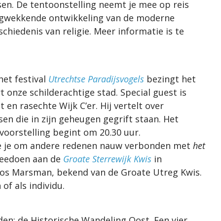
n. De tentoonstelling neemt je mee op reis
lingwekkende ontwikkeling van de moderne
iedenis van religie. Meer informatie is te
het festival
Utrechtse Paradijsvogels
bezingt het
onze schilderachtige stad. Special guest is
 en rasechte Wijk C’er. Hij vertelt over
en die in zijn geheugen gegrift staan. Het
 voorstelling begint om 20.30 uur.
 je je om andere redenen nauw verbonden met
het
 meedoen aan de
Groate Sterrewijk Kwis
in
oos Marsman, bekend van de Groate Utreg Kwis.
f als individu.
den: de Historische Wandeling Oost. Een vier