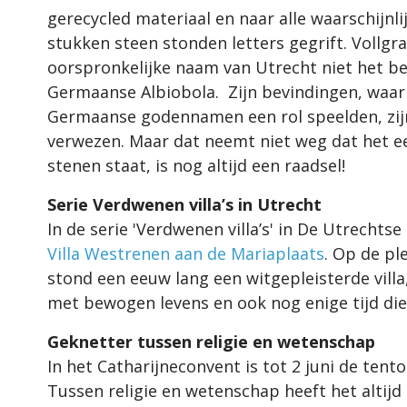
gerecycled materiaal en naar alle waarschijnl
stukken steen stonden letters gegrift. Vollgr
oorspronkelijke naam van Utrecht niet het b
Germaanse Albiobola. Zijn bevindingen, waarb
Germaanse godennamen een rol speelden, zijn 
verwezen. Maar dat neemt niet weg dat het een
stenen staat, is nog altijd een raadsel!
Serie Verdwenen villa’s in Utrecht
In de serie 'Verdwenen villa’s' in De Utrechts
Villa Westrenen aan de Mariaplaats
. Op de pl
stond een eeuw lang een witgepleisterde villa
met bewogen levens en ook nog enige tijd d
Geknetter tussen religie en wetenschap
In het Catharijneconvent is tot 2 juni de tent
Tussen religie en wetenschap heeft het altij