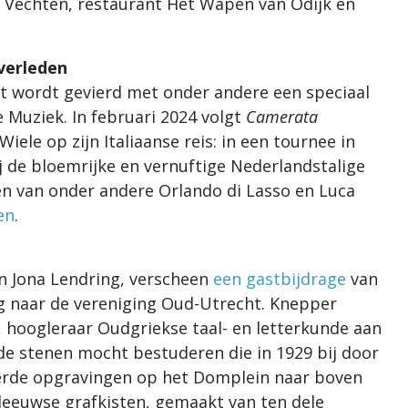
 Vechten, restaurant Het Wapen van Odijk en
verleden
at wordt gevierd met onder andere een speciaal
Muziek. In februari 2024 volgt
Camerata
iele op zijn Italiaanse reis: in een tournee in
 de bloemrijke en vernuftige Nederlandstalige
len van onder andere Orlando di Lasso en Luca
en
.
n Jona Lendring, verscheen
een gastbijdrage
van
g naar de vereniging Oud-Utrecht. Knepper
, hoogleraar Oudgriekse taal- en letterkunde aan
 de stenen mocht bestuderen die in 1929 bij door
geerde opgravingen op het Domplein naar boven
eeuwse grafkisten, gemaakt van ten dele