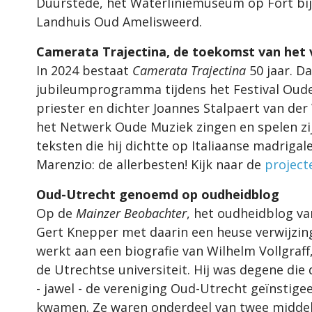
Duurstede, het Waterliniemuseum op Fort bij
Landhuis Oud Amelisweerd.
Camerata Trajectina, de toekomst van het 
In 2024 bestaat
Camerata Trajectina
50 jaar. D
jubileumprogramma tijdens het Festival Oude 
priester en dichter Joannes Stalpaert van der W
het Netwerk Oude Muziek zingen en spelen zij
teksten die hij dichtte op Italiaanse madriga
Marenzio: de allerbesten! Kijk naar de
project
Oud-Utrecht genoemd op oudheidblog
Op de
Mainzer Beobachter
, het oudheidblog va
Gert Knepper met daarin een heuse verwijzin
werkt aan een biografie van Wilhelm Vollgraff
de Utrechtse universiteit. Hij was degene die
- jawel - de vereniging Oud-Utrecht geïnsti
kwamen. Ze waren onderdeel van twee middel