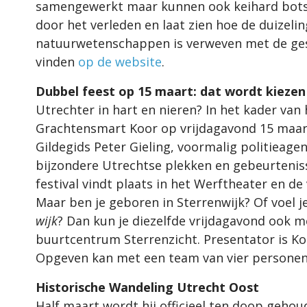
samengewerkt maar kunnen ook keihard botse
door het verleden en laat zien hoe de duize
natuurwetenschappen is verweven met de gesch
vinden
op de website
.
Dubbel feest op 15 maart: dat wordt kiezen
Utrechter in hart en nieren? In het kader van 
Grachtensmart Koor op vrijdagavond 15 maart 
Gildegids Peter Gieling, voormalig politieagent
bijzondere Utrechtse plekken en gebeurteniss
festival vindt plaats in het Werftheater en de
Maar ben je geboren in Sterrenwijk? Of voel
wijk
? Dan kun je diezelfde vrijdagavond ook
buurtcentrum Sterrenzicht. Presentator is K
Opgeven kan met een team van vier personen o
Historische Wandeling Utrecht Oost
Half maart wordt hij officieel ten doop gehou