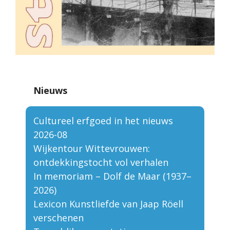
Nieuws
Cultureel erfgoed in het nieuws
2026-08
Wijkentour Wittevrouwen:
ontdekkingstocht vol verhalen
In memoriam – Dolf de Maar (1937–
2026)
Lexicon Kunstliefde van Jaap Röell
verschenen