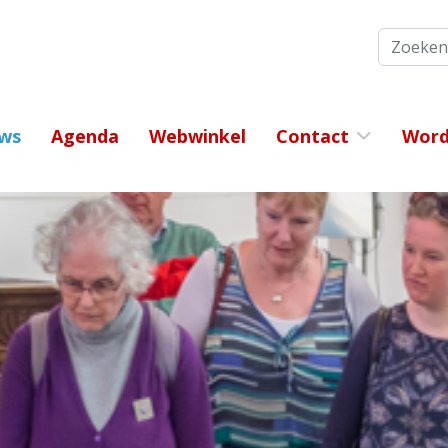
Zoeken
ws
Agenda
Webwinkel
Contact
Word 