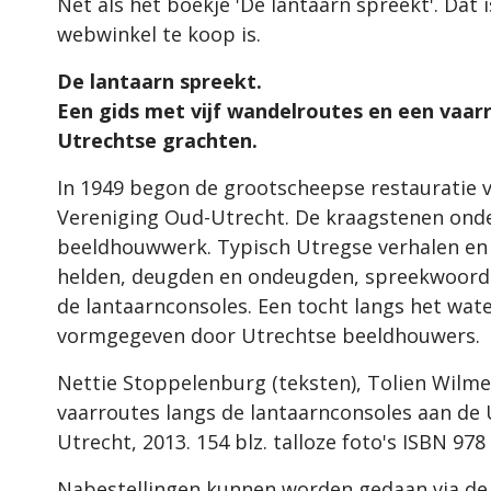
Net als het boekje 'De lantaarn spreekt'. Dat 
webwinkel te koop is.
De lantaarn spreekt.
Een gids met vijf wandelroutes en een vaarr
Utrechtse grachten.
In 1949 begon de grootscheepse restauratie v
Vereniging Oud-Utrecht. De kraagstenen onde
beeldhouwwerk. Typisch Utregse verhalen en 
helden, deugden en ondeugden, spreekwoorde
de lantaarnconsoles. Een tocht langs het water 
vormgegeven door Utrechtse beeldhouwers.
Nettie Stoppelenburg (teksten), Tolien Wilmer
vaarroutes langs de lantaarnconsoles aan de 
Utrecht, 2013. 154 blz. talloze foto's ISBN 978
Nabestellingen kunnen worden gedaan via d