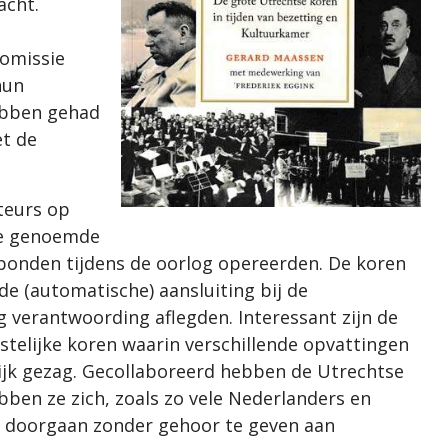
acht.
 omissie
hun
hebben gehad
et de
teurs op
de genoemde
bonden tijdens de oorlog opereerden. De koren
 de (automatische) aansluiting bij de
 verantwoording aflegden. Interessant zijn de
istelijke koren waarin verschillende opvattingen
ijk gezag. Gecollaboreerd hebben de Utrechtse
bben ze zich, zoals zo vele Nederlanders en
k doorgaan zonder gehoor te geven aan