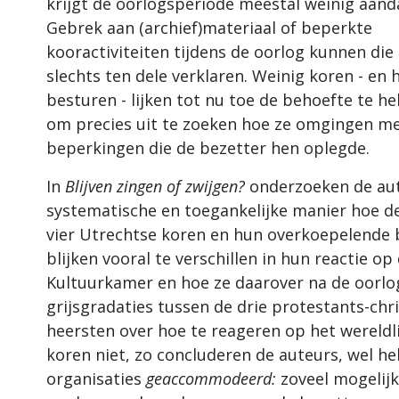
krijgt de oorlogsperiode meestal weinig aand
Gebrek aan (archief)materiaal of beperkte
kooractiviteiten tijdens de oorlog kunnen die
slechts ten dele verklaren. Weinig koren - en 
besturen - lijken tot nu toe de behoefte te 
om precies uit te zoeken hoe ze omgingen m
beperkingen die de bezetter hen oplegde.
In
Blijven zingen of zwijgen?
onderzoeken de au
systematische en toegankelijke manier hoe 
vier Utrechtse koren en hun overkoepelende 
blijken vooral te verschillen in hun reactie op
Kultuurkamer en hoe ze daarover na de oorlog
grijsgradaties tussen de drie protestants-chr
heersten over hoe te reageren op het wereldl
koren niet, zo concluderen de auteurs, wel he
organisaties
geaccommodeerd:
zoveel mogelij