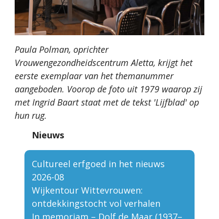
Paula Polman, oprichter
Vrouwengezondheidscentrum Aletta, krijgt het
eerste exemplaar van het themanummer
aangeboden. Voorop de foto uit 1979 waarop zij
met Ingrid Baart staat met de tekst 'Lijfblad' op
hun rug.
Nieuws
Cultureel erfgoed in het nieuws
2026-08
Wijkentour Wittevrouwen:
ontdekkingstocht vol verhalen
In memoriam – Dolf de Maar (1937–